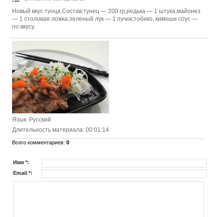
Новый вкус тунца.Состав:тунец — 200 гр;редька — 1 штука;майонез
— 1 столовая ложка;зеленый лук — 1 пучок;тобико, кимоши соус —
по вкусу.
Язык
: Русский
Длительность материала
: 00:01:14
Всего комментариев
:
0
Имя *:
Email *: