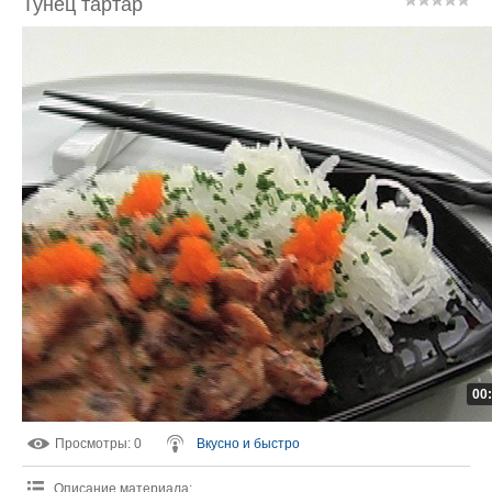
Тунец тартар
00
Просмотры
: 0
Вкусно и быстро
Описание материала
: