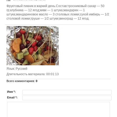
Фруктовый пикник в жаркий день.Состав:тросниковый сахар — 50
гр;клубника — 12 ягод;киви — 1 штука;мандарин — 1
штука;мандариновое масло — 3 столовых ложки;сухой имбирь — 1/2
столовой ложки;груши — 1/2 штуки;виноград — 12 ягод.
Язык
: Русский
Длительность материала
: 00:01:13
Всего комментариев
:
0
Имя *:
Email *: