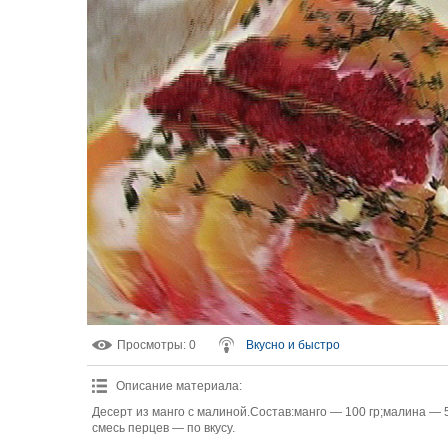
Просмотры
: 0
Вкусно и быстро
Описание материала
:
Десерт из манго с малиной.Состав:манго — 100 гр;малина — 
смесь перцев — по вкусу.