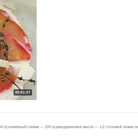
00:01:07
50 гр;нежирный сливки — 100 гр;мандариновое масло — 1/2 столовой ложки;т