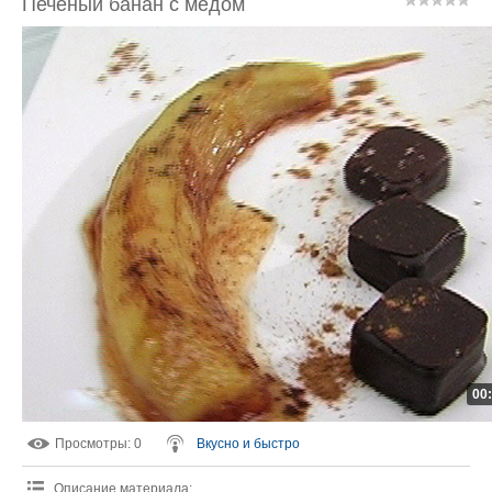
Печеный банан с медом
00
Просмотры
: 0
Вкусно и быстро
Описание материала
: