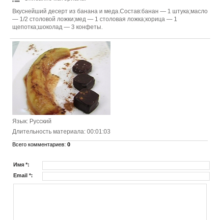
Вкуснейший десерт из банана и меда.Состав:банан — 1 штука;масло
— 1/2 столовой ложки;мед — 1 столовая ложка;корица — 1
щепотка;шоколад — 3 конфеты.
Язык
: Русский
Длительность материала
: 00:01:03
Всего комментариев
:
0
Имя *:
Email *: