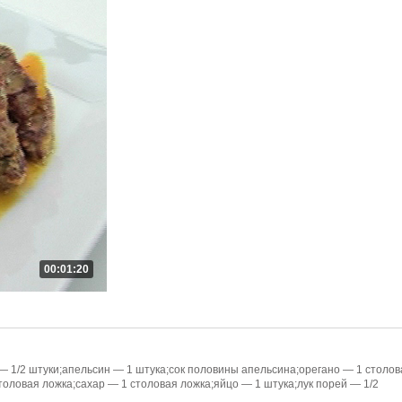
00:01:20
— 1/2 штуки;апельсин — 1 штука;сок половины апельсина;орегано — 1 столов
толовая ложка;сахар — 1 столовая ложка;яйцо — 1 штука;лук порей — 1/2