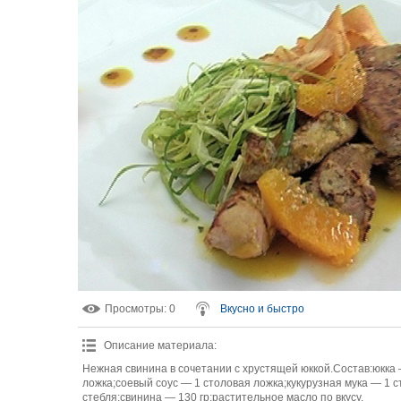
Просмотры
: 0
Вкусно и быстро
Описание материала
:
Нежная свинина в сочетании с хрустящей юккой.Состав:юкка 
ложка;соевый соус — 1 столовая ложка;кукурузная мука — 1 с
стебля;свинина — 130 гр;растительное масло по вкусу.