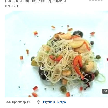
Рисовая лапша с каперсами и
кешью
00
Просмотры
: 0
Вкусно и быстро