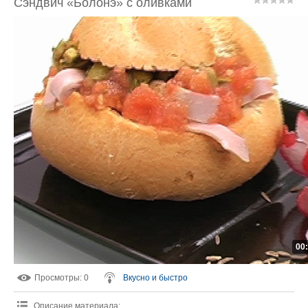
Сэндвич «Болонэ» с оливками
00
Просмотры
: 0
Вкусно и быстро
Описание материала
: