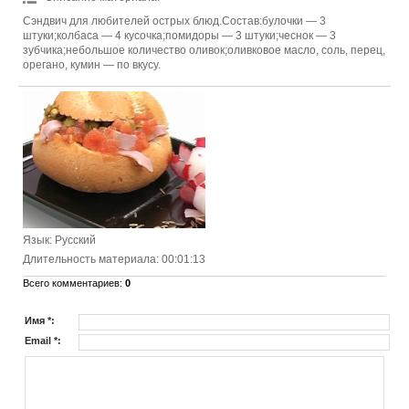
Сэндвич для любителей острых блюд.Состав:булочки — 3
штуки;колбаса — 4 кусочка;помидоры — 3 штуки;чеснок — 3
зубчика;небольшое количество оливок;оливковое масло, соль, перец,
орегано, кумин — по вкусу.
Язык
: Русский
Длительность материала
: 00:01:13
Всего комментариев
:
0
Имя *:
Email *: