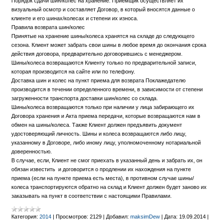
Порядок сдачи шин/колес на хранение. Приемщик осуществляет их
визуальный осмотр и составляет Договор, в который вносятся данные о
клиенте и его шинах/колесах и степени их износа.
Правила возврата шин/колес
Принятые на хранение шины/колеса хранятся на складе до следующего
сезона. Клиент может забрать свои шины в любое время до окончания срока
действия договора, предварительно договорившись с менеджером.
Шины/колеса возвращаются Клиенту только по предварительной записи,
которая производится на сайте или по телефону.
Доставка шин и колес на пункт приема для возврата Поклажедателю
производится в течении определенного времени, в зависимости от степени
загруженности транспорта доставки шин/колес со склада.
Шины/колеса возвращаются только при наличии у лица забирающего их
Договора хранения и Акта приема передачи, которые возвращаются нам в
обмен на шины/колеса. Также Клиент должен предъявить документ
удостоверяющий личность. Шины и колеса возвращаются либо лицу,
указанному в Договоре, либо иному лицу, уполномоченному нотариальной
доверенностью.
В случае, если, Клиент не смог приехать в указанный день и забрать их, он
обязан известить и договорится о продлении их нахождения на пункте
приема (если на пункте приема есть места), в противном случае шины/
колеса транспортируются обратно на склад и Клиент должен будет заново их
заказывать на пункт в соответствии с настоящими Правилами.
Категория:
2014
|
Просмотров:
2129
|
Добавил:
maksimDew
|
Дата:
19.09.2014
|