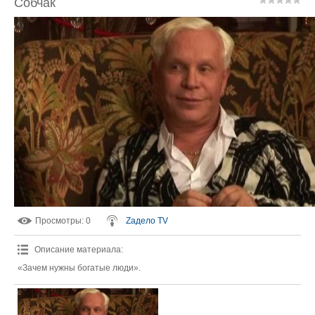
Собчак
Просмотры
: 0
Zадело TV
Описание материала
:
«Зачем нужны богатые люди».