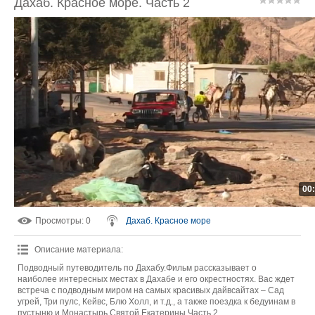
Дахаб. Красное море. Часть 2
00
Просмотры
: 0
Дахаб. Красное море
Описание материала
:
Подводный путеводитель по Дахабу.Фильм рассказывает о
наиболее интересных местах в Дахабе и его окрестностях. Вас ждет
встреча с подводным миром на самых красивых дайвсайтах – Сад
угрей, Три пулс, Кейвс, Блю Холл, и т.д., а также поездка к бедуинам в
пустыню и Монастырь Святой Екатерины.Часть 2.