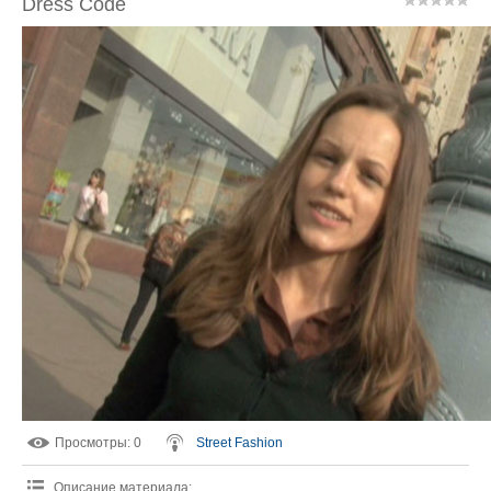
Dress Code
Просмотры
: 0
Street Fashion
Описание материала
: