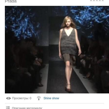
Prada
Просмотры
: 0
Shine show
Описание материала
: