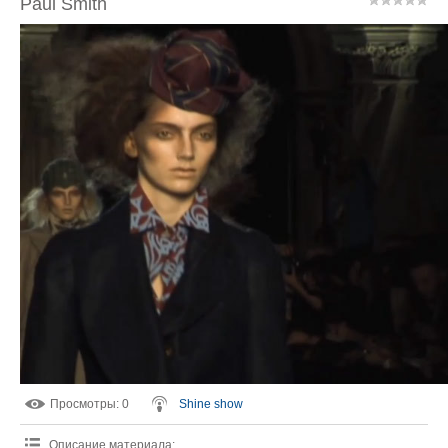
Paul Smith
Просмотры
: 0
Shine show
Описание материала
: