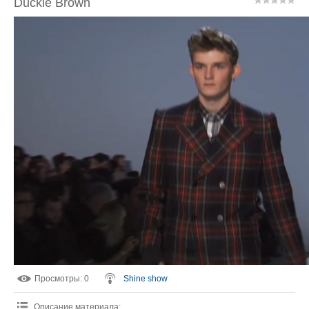
Duckie Brown
Просмотры
: 0
Shine show
Описание материала
: