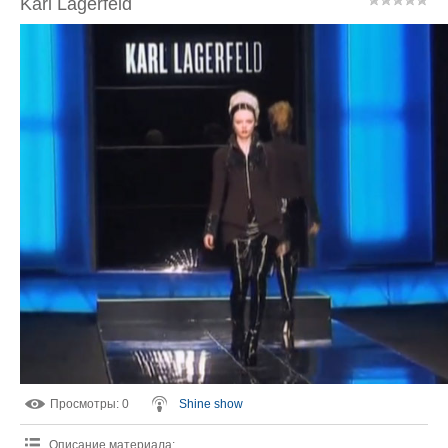
Karl Lagerfeld
Просмотры
: 0
Shine show
Описание материала
: