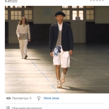
Kenzo
Просмотры
: 0
Shine show
Описание материала
: