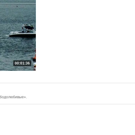
00:01:36
ободолюбивые».