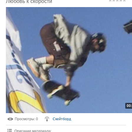
Любовь к скорости
00
Просмотры
: 0
Скейтборд
Описание материала
: