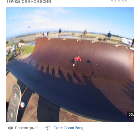
Точка равновесия
00
Просмотры
: 0
Crash Boom Bang