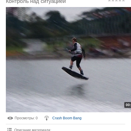
Контроль над ситуацией
00
Просмотры
: 0
Crash Boom Bang
Описание материала
: