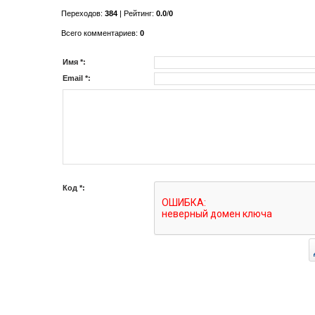
Переходов
:
384
|
Рейтинг
:
0.0
/
0
Всего комментариев
:
0
Имя *:
Email *:
Код *: