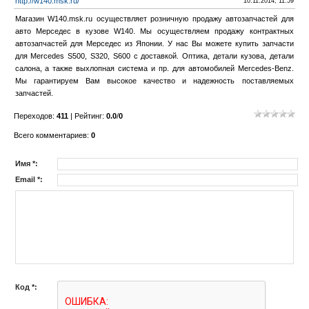
http://w140.msk.ru/
10.11.2014, 11:59
Магазин W140.msk.ru осуществляет розничную продажу автозапчастей для
авто Мерседес в кузове W140. Мы осуществляем продажу контрактных
автозапчастей для Мерседес из Японии. У нас Вы можете купить запчасти
для Mercedes S500, S320, S600 с доставкой. Оптика, детали кузова, детали
салона, а также выхлопная система и пр. для автомобилей Mercedes-Benz.
Мы гарантируем Вам высокое качество и надежность поставляемых
запчастей.
Переходов
:
411
|
Рейтинг
:
0.0
/
0
Всего комментариев
:
0
Имя *:
Email *:
Код *: