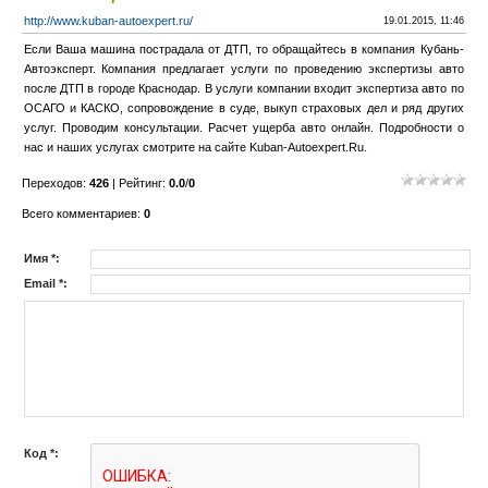
http://www.kuban-autoexpert.ru/
19.01.2015, 11:46
Если Ваша машина пострадала от ДТП, то обращайтесь в компания Кубань-
Автоэксперт. Компания предлагает услуги по проведению экспертизы авто
после ДТП в городе Краснодар. В услуги компании входит экспертиза авто по
ОСАГО и КАСКО, сопровождение в суде, выкуп страховых дел и ряд других
услуг. Проводим консультации. Расчет ущерба авто онлайн. Подробности о
нас и наших услугах смотрите на сайте Kuban-Autoexpert.Ru.
Переходов
:
426
|
Рейтинг
:
0.0
/
0
Всего комментариев
:
0
Имя *:
Email *:
Код *: