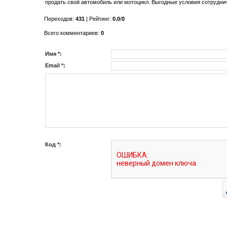
продать свой автомобиль или мотоцикл. Выгодные условия сотруднич
Переходов
:
431
|
Рейтинг
:
0.0
/
0
Всего комментариев
:
0
Имя *:
Email *:
Код *: