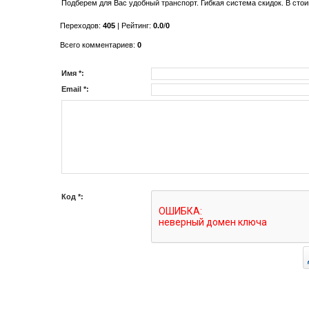
Подберем для Вас удобный транспорт. Гибкая система скидок. В сто
Переходов
:
405
|
Рейтинг
:
0.0
/
0
Всего комментариев
:
0
Имя *:
Email *:
Код *: