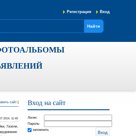
Регистрация
Вход
ФОТОАЛЬБОМЫ
ЪЯВЛЕНИЙ
Вход на сайт
авить сайт
]
Логин:
07.2014, 11:40
Пароль:
ки, Газели,
запомнить
орудование.