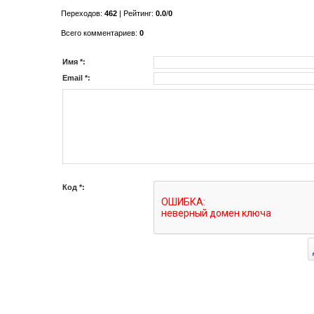
Переходов
:
462
|
Рейтинг
:
0.0
/
0
Всего комментариев
:
0
Имя *:
Email *:
Код *: