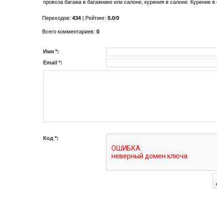
провоза багажа в багажнике или салоне, курения в салоне. Курение в
Переходов
:
434
|
Рейтинг
:
0.0
/
0
Всего комментариев
:
0
Имя *:
Email *:
Код *: