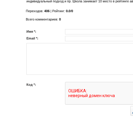
индивидуальный подход и пр. Школа занимает 10 место в рейтинге а
Переходов
:
406
|
Рейтинг
:
0.0
/
0
Всего комментариев
:
0
Имя *:
Email *:
Код *: