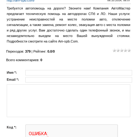
http://am-spb.com/
08.10.2014, 08:07
Требуется автопомощь на дороге? Звоните нам! Компания АвтоМастер
предлагает техническую помощь на автодорогах СПб и ЛО. Наши услуги:
устранение неисправностей на месте поломки авто, отключение
сигнализации, а также замена, ремонт колес, эвакуация авто с места поломки
и ряд других услуг. Вам достаточно сделать один телефонный звонок, и мы
незамедлительно выедем на место Вашей вынужденной стоянки.
Подробности смотрите на сайте Am-spb.Com.
Переходов
:
379
|
Рейтинг
:
0.0
/
0
Всего комментариев
:
0
Имя *:
Email *:
Код *: