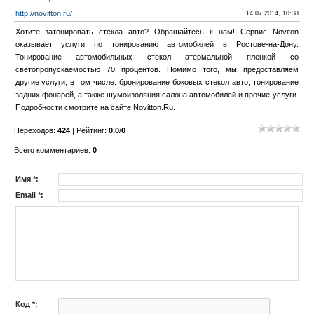
http://novitton.ru/
14.07.2014, 10:38
Хотите затонировать стекла авто? Обращайтесь к нам! Сервис Noviton
оказывает услуги по тонированию автомобилей в Ростове-на-Дону.
Тонирование автомобильных стекол атермальной пленкой со
светопропускаемостью 70 процентов. Помимо того, мы предоставляем
другие услуги, в том числе: бронирование боковых стекол авто, тонирование
задних фонарей, а также шумоизоляция салона автомобилей и прочие услуги.
Подробности смотрите на сайте Novitton.Ru.
Переходов
:
424
|
Рейтинг
:
0.0
/
0
Всего комментариев
:
0
Имя *:
Email *:
Код *: