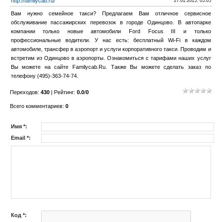
http://familycab.ru/
27.01.2015, 05:05
Вам нужно семейное такси? Предлагаем Вам отличное сервисное
обслуживание пассажирских перевозок в городе Одинцово. В автопарке
компании только новые автомобили Ford Focus III и только
профессиональные водители. У нас есть: бесплатный Wi-Fi в каждом
автомобиле, трансфер в аэропорт и услуги корпоративного такси. Проводим и
встретим из Одинцово в аэропорты. Ознакомиться с тарифами наших услуг
Вы можете на сайте Familycab.Ru. Также Вы можете сделать заказ по
телефону (495)-363-74-74.
Переходов
:
430
|
Рейтинг
:
0.0
/
0
Всего комментариев
:
0
Имя *:
Email *:
Код *: