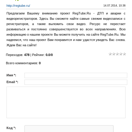
http://regtube.ru/
14.07.2014, 10:36
Предлагаем Вашему вниманию проект RegTube.Ru - ДТП и аварии с
видеорегистраторов. Здесь Вы сможете найти самые свежие видеозаписи с
регистраторов, а также выложить свои видео. Ресурс не перестает
развиваться и постоянно совершенствуется во всех направлениях. Всю
информацию о нашем проекте Вы можете получить на сайте RegTube.Ru. Мы
надеемся, что наш проект Вам понравится и нам удастся увидеть Вас снова.
Ждем Вас на сайте!
Переходов
:
478
|
Рейтинг
:
0.0
/
0
Всего комментариев
:
0
Имя *:
Email *:
Код *: