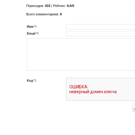
Переходов
:
415
|
Рейтинг
:
0.0
/
0
Всего комментариев
:
0
Имя *:
Email *:
Код *: