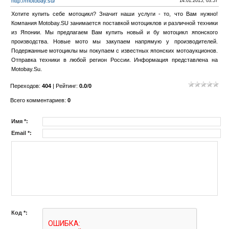
http://motobay.su/
14.01.2015, 03:57
Хотите купить себе мотоцикл? Значит наши услуги - то, что Вам нужно!
Компания Motobay.SU занимается поставкой мотоциклов и различной техники
из Японии. Мы предлагаем Вам купить новый и бу мотоцикл японского
производства. Новые мото мы закупаем напрямую у производителей.
Подержанные мотоциклы мы покупаем с известных японских мотоаукционов.
Отправка техники в любой регион России. Информация представлена на
Motobay.Su.
Переходов
:
404
|
Рейтинг
:
0.0
/
0
Всего комментариев
:
0
Имя *:
Email *:
Код *: