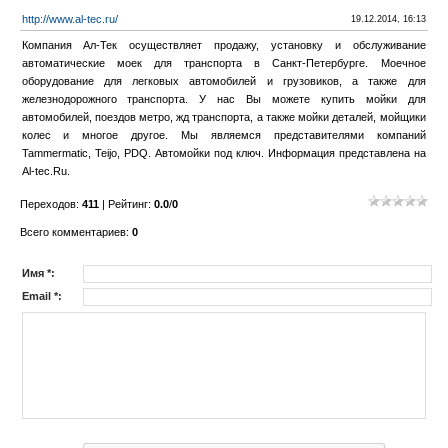
http://www.al-tec.ru/
19.12.2014, 16:13
Компания Ал-Тек осуществляет продажу, установку и обслуживание
автоматические моек для транспорта в Санкт-Петербурге. Моечное
оборудование для легковых автомобилей и грузовиков, а также для
железнодорожного транспорта. У нас Вы можете купить мойки для
автомобилей, поездов метро, жд транспорта, а также мойки деталей, мойщики
колес и многое другое. Мы являемся представителями компаний
Tammermatic, Teijo, PDQ. Автомойки под ключ. Информация представлена на
Al-tec.Ru.
Переходов
:
411
|
Рейтинг
:
0.0
/
0
Всего комментариев
:
0
Имя *:
Email *: