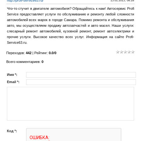
http://profi-service63.ru/
15.01.2015, 08:28
Что-то стучит в двигателе автомобиля? Обращайтесь к нам! Автосервис Profi
Service предоставляет услуги по обслуживанию и ремонту любой сложности
автомобилей всех марок в городе Самара. Помимо ремонта и обслуживания
авто, мы осуществляем продажу автозапчастей и авто масел. Наши услуги:
слесарный ремонт автомобилей, кузовной ремонт, ремонт автоэлектрики и
прочие услуги. Высокое качество всех услуг. Информация на сайте Profi-
Service63.ru.
Переходов
:
442
|
Рейтинг
:
0.0
/
0
Всего комментариев
:
0
Имя *:
Email *:
Код *: