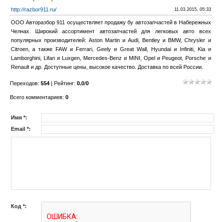
http://razbor911.ru/
11.03.2015, 05:33
ООО Авторазбор 911 осуществляет продажу бу автозапчастей в Набережных
Челнах. Широкий ассортимент автозапчастей для легковых авто всех
популярных производителей: Aston Martin и Audi, Bentley и BMW, Chrysler и
Citroen, а также FAW и Ferrari, Geely и Great Wall, Hyundai и Infiniti, Kia и
Lamborghini, Lifan и Luxgen, Mercedes-Benz и MINI, Opel и Peugeot, Porsche и
Renault и др. Доступные цены, высокое качество. Доставка по всей России.
Переходов
:
554
|
Рейтинг
:
0.0
/
0
Всего комментариев
:
0
Имя *:
Email *:
Код *: