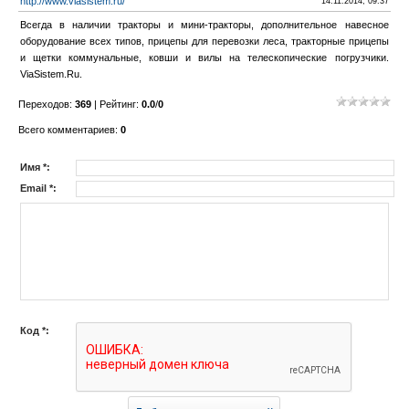
http://www.viasistem.ru/
14.11.2014, 09:37
Всегда в наличии тракторы и мини-тракторы, дополнительное навесное
оборудование всех типов, прицепы для перевозки леса, тракторные прицепы
и щетки коммунальные, ковши и вилы на телескопические погрузчики.
ViaSistem.Ru.
Переходов
:
369
|
Рейтинг
:
0.0
/
0
Всего комментариев
:
0
Имя *:
Email *:
Код *: