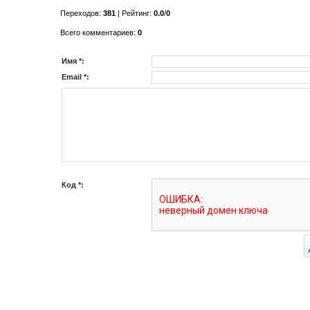
Переходов
:
381
|
Рейтинг
:
0.0
/
0
Всего комментариев
:
0
Имя *:
Email *:
Код *: