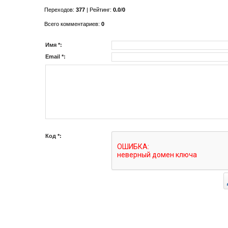
Переходов
:
377
|
Рейтинг
:
0.0
/
0
Всего комментариев
:
0
Имя *:
Email *:
Код *: