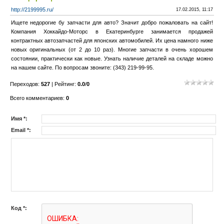
http://2199995.ru/
17.02.2015, 11:17
Ищете недорогие бу запчасти для авто? Значит добро пожаловать на сайт!
Компания Хоккайдо-Моторс в Екатеринбурге занимается продажей
контрактных автозапчастей для японских автомобилей. Их цена намного ниже
новых оригинальных (от 2 до 10 раз). Многие запчасти в очень хорошем
состоянии, практически как новые. Узнать наличие деталей на складе можно
на нашем сайте. По вопросам звоните: (343) 219-99-95.
Переходов
:
527
|
Рейтинг
:
0.0
/
0
Всего комментариев
:
0
Имя *:
Email *:
Код *: