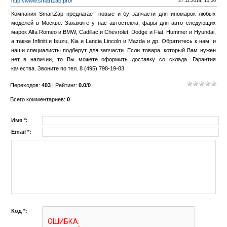
http://www.smartzap.pro/
27.11.2014, 15:50
Компания SmartZap предлагает новые и бу запчасти для иномарок любых
моделей в Москве. Закажите у нас автостёкла, фары для авто следующих
марок Alfa Romeo и BMW, Cadillac и Chevrolet, Dodge и Fiat, Hummer и Hyundai,
а также Infiniti и Isuzu, Kia и Lancia Lincoln и Mazda и др. Обратитесь к нам, и
наши специалисты подберут для запчасти. Если товара, который Вам нужен
нет в наличии, то Вы можете оформить доставку со склада. Гарантия
качества. Звоните по тел. 8 (495) 798-19-83.
Переходов
:
403
|
Рейтинг
:
0.0
/
0
Всего комментариев
:
0
Имя *:
Email *:
Код *: