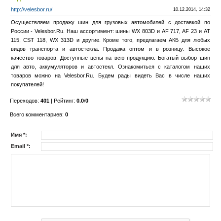
http://velesbor.ru/
10.12.2014, 14:32
Осуществляем продажу шин для грузовых автомобилей с доставкой по
России - Velesbor.Ru. Наш ассортимент: шины WX 803D и AF 717, AF 23 и AT
115, CST 118, WX 313D и другие. Кроме того, предлагаем АКБ для любых
видов транспорта и автостекла. Продажа оптом и в розницу. Высокое
качество товаров. Доступные цены на всю продукцию. Богатый выбор шин
для авто, аккумуляторов и автостекл. Ознакомиться с каталогом наших
товаров можно на Velesbor.Ru. Будем рады видеть Вас в числе наших
покупателей!
Переходов
:
401
|
Рейтинг
:
0.0
/
0
Всего комментариев
:
0
Имя *:
Email *: