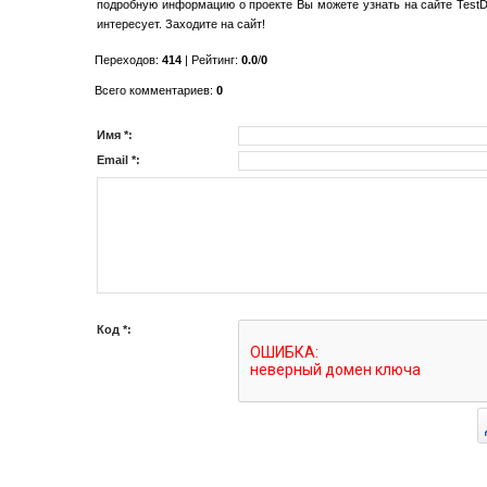
подробную информацию о проекте Вы можете узнать на сайте TestDr
интересует. Заходите на сайт!
Переходов
:
414
|
Рейтинг
:
0.0
/
0
Всего комментариев
:
0
Имя *:
Email *:
Код *: