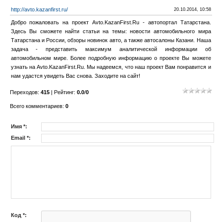
http://avto.kazanfirst.ru/
20.10.2014, 10:58
Добро пожаловать на проект Avto.KazanFirst.Ru - автопортал Татарстана.
Здесь Вы сможете найти статьи на темы: новости автомобильного мира
Татарстана и России, обзоры новинок авто, а также автосалоны Казани. Наша
задача - представить максимум аналитической информации об
автомобильном мире. Более подробную информацию о проекте Вы можете
узнать на Avto.KazanFirst.Ru. Мы надеемся, что наш проект Вам понравится и
нам удастся увидеть Вас снова. Заходите на сайт!
Переходов
:
415
|
Рейтинг
:
0.0
/
0
Всего комментариев
:
0
Имя *:
Email *:
Код *: