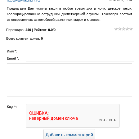
http://www.taxiflight.ru/
07.08.2014, 15:09
Предлагаем Вам услуги такси в любое время дня и ночи, детское такси.
Квалифицированные сотрудники диспетчерской службы. Таксопарк состоит
из современных автомобилей различных марок и классов.
Переходов
:
440
|
Рейтинг
:
0.0
/
0
Всего комментариев
:
0
Имя *:
Email *:
Код *: