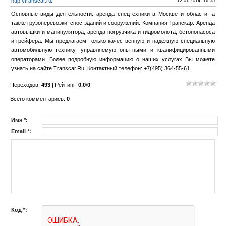
http://transcar.ru/
12.07.2014, 16:55
Основные виды деятельности: аренда спецтехники в Москве и области, а
также грузоперевозки, снос зданий и сооружений. Компания Транскар. Аренда
автовышки и манипулятора, аренда погрузчика и гидромолота, бетононасоса
и грейфера. Мы предлагаем только качественную и надежную специальную
автомобильную технику, управляемую опытными и квалифицированными
операторами. Более подробную информацию о наших услугах Вы можете
узнать на сайте Transcar.Ru. Контактный телефон: +7(495) 364-55-61.
Переходов
:
493
|
Рейтинг
:
0.0
/
0
Всего комментариев
:
0
Имя *:
Email *:
Код *: