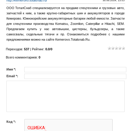
http://kemerovo.totalsnab.ru/
30.06.2014, 13:05
ООО ТоталСнаб специализируется на продаже спецтехники и грузовых авто,
запчастей к ним, а также крупно-габаритных шин и аккумуляторов в городе
Кемерово. Южнокорейские аккумуляторные батареи любой емкости. Запчасти
для спецтехники производства Komatsu, Zoomlion, Caterpillar и Hitachi, SEM.
Предлагаем купить у нас автовышки, цистерны, бульдозеры, а также
самосвалы, седельные тягачи и пр. Ознакомиться подробнее с нашими
предложениями можно на сайте Kemerovo.Totalsnab.Ru.
Переходов
:
537
|
Рейтинг
:
0.0
/
0
Всего комментариев
:
0
Имя *:
Email *:
Код *: