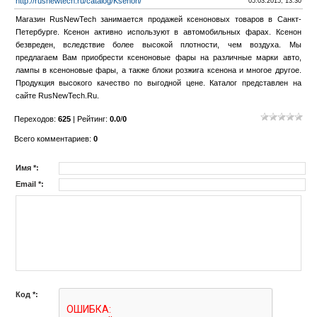
http://rusnewtech.ru/catalog/Ksenon/
05.03.2015, 13:30
Магазин RusNewTech занимается продажей ксеноновых товаров в Санкт-
Петербурге. Ксенон активно используют в автомобильных фарах. Ксенон
безвреден, вследствие более высокой плотности, чем воздуха. Мы
предлагаем Вам приобрести ксеноновые фары на различные марки авто,
лампы в ксеноновые фары, а также блоки розжига ксенона и многое другое.
Продукция высокого качество по выгодной цене. Каталог представлен на
сайте RusNewTech.Ru.
Переходов
:
625
|
Рейтинг
:
0.0
/
0
Всего комментариев
:
0
Имя *:
Email *:
Код *: