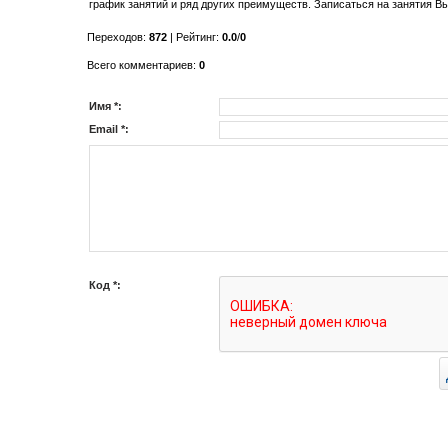
график занятий и ряд других преимуществ. Записаться на занятия Вы
Переходов
:
872
|
Рейтинг
:
0.0
/
0
Всего комментариев
:
0
Имя *:
Email *:
Код *: